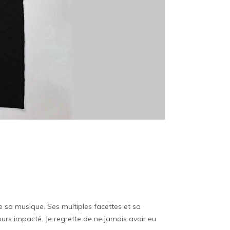
ue sa musique. Ses multiples facettes et sa
jours impacté. Je regrette de ne jamais avoir eu