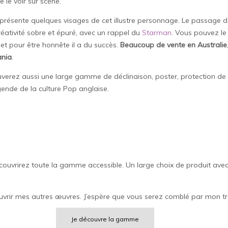
 le voir sur scène.
eprésente quelques visages de cet illustre personnage. Le passage d
éativité sobre et épuré, avec un rappel du
Starman
. Vous pouvez le
et pour être honnête il a du succès.
Beaucoup de vente en Australie
ania
.
uverez aussi une large gamme de déclinaison, poster, protection de 
gende de la culture Pop anglaise.
découvrirez toute la gamme accessible. Un large choix de produit avec
uvrir mes autres œuvres. J’espère que vous serez comblé par mon tra
Je découvre la gamme