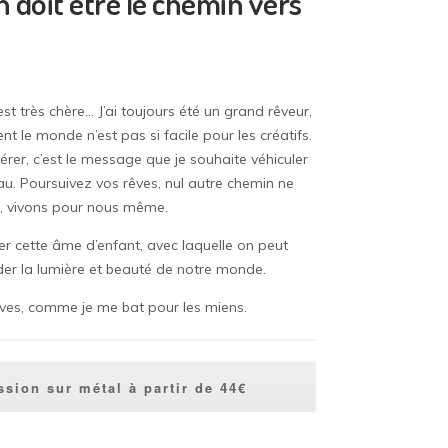
n doit être le chemin vers
t très chère… J’ai toujours été un grand rêveur,
 le monde n’est pas si facile pour les créatifs.
vérer, c’est le message que je souhaite véhiculer
au. Poursuivez vos rêves, nul autre chemin ne
s, vivons pour nous même.
der cette âme d’enfant, avec laquelle on peut
der la lumière et beauté de notre monde.
ves, comme je me bat pour les miens.
sion sur métal à partir de 44€