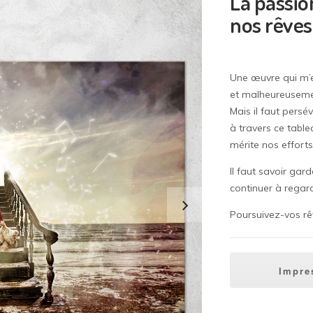
La passio
nos rêves
Une œuvre qui m’es
et malheureusement
Mais il faut persé
à travers ce table
mérite nos effort
Il faut savoir gar
continuer à regar
Poursuivez-vos rê
Impres