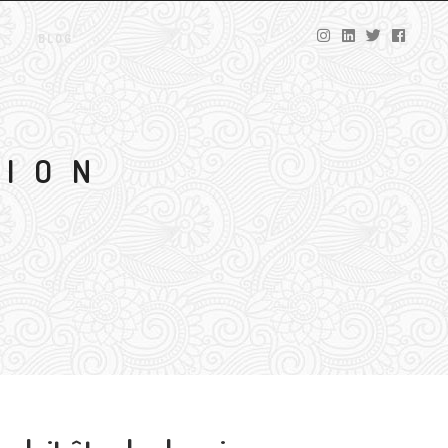
BLOG
SION