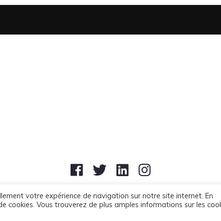
llement votre expérience de navigation sur notre site internet. En
SimpleGraphiste.com
Politique de confidentialité
Site réalisé par
-
on de cookies. Vous trouverez de plus amples informations sur les coo